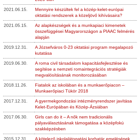
2021.06.15.
Mennyire készültek fel a közép-kelet-európai
oktatási rendszerek a közeljövő kihívásaira?
2021.05.15.
Az alapkészségek és a munkapiaci kimenetek
összefüggései Magyarországon a PIAAC felmérés
alapján
2019.12.31.
A Józsefváros 0-23 oktatási program megalapozó
kutatása
2019.06.30.
A roma civil társadalom kapacitásfejlesztése és
segítése a nemzeti romaintegrációs stratégiák
megvalósításának monitorozásában
2018.11.26.
Fiatalok az iskolában és a munkaerőpiacon –
Munkaerőpiaci Tükör 2018
2017.12.31.
A gyermekgondozási intézményrendszer javítása
Kelet-Európában és Közép-Ázsiában
2017.06.30.
Girls can do it – A nők nem tradicionális
pályaválasztásának támogatása a középfokú
szakképzésben
2015.12.31.
A kötelező iskolalátogatási korhatár emelésének