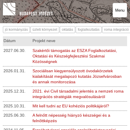
Menu
jó kormányzás
üzleti környezet
oktatás
foglalkoztatás
roma integráció
Dátum
Projekt neve
2027.06.30.
Szakértői támogatás az ESZA Foglalkoztatási,
Oktatási és Készségfejlesztési Szakmai
Közösségnek
2026.01.31.
Szociálisan kiegyensúlyozott óvodakörzetek
kialakítását megalapozó kutatás Józsefvárosban
és annak monitorozása
2025.12.31.
2021. évi Civil társadalmi jelentés a nemzeti roma
integrációs stratégiák megvalósulásáról
2025.10.31.
Mit kell tudni az EU kohéziós politikájáról?
2025.06.30.
A felnőtt népesség hiányzó készségei és a
felnőttképzés