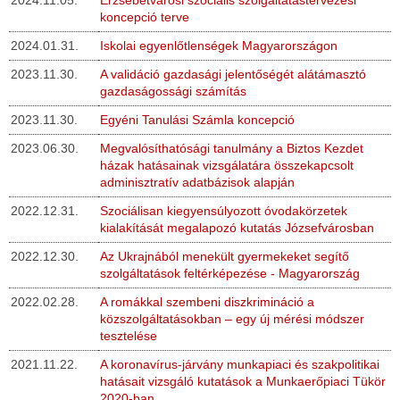
2024.11.05.
Erzsébetvárosi szociális szolgáltatástervezési
koncepció terve
2024.01.31.
Iskolai egyenlőtlenségek Magyarországon
2023.11.30.
A validáció gazdasági jelentőségét alátámasztó
gazdaságossági számítás
2023.11.30.
Egyéni Tanulási Számla koncepció
2023.06.30.
Megvalósíthatósági tanulmány a Biztos Kezdet
házak hatásainak vizsgálatára összekapcsolt
adminisztratív adatbázisok alapján
2022.12.31.
Szociálisan kiegyensúlyozott óvodakörzetek
kialakítását megalapozó kutatás Józsefvárosban
2022.12.30.
Az Ukrajnából menekült gyermekeket segítő
szolgáltatások feltérképezése - Magyarország
2022.02.28.
A romákkal szembeni diszkrimináció a
közszolgáltatásokban – egy új mérési módszer
tesztelése
2021.11.22.
A koronavírus-járvány munkapiaci és szakpolitikai
hatásait vizsgáló kutatások a Munkaerőpiaci Tükör
2020-ban