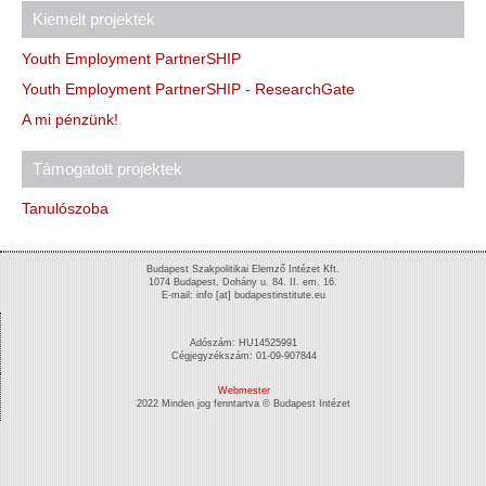
Kiemelt projektek
Youth Employment PartnerSHIP
Youth Employment PartnerSHIP - ResearchGate
A mi pénzünk!
Támogatott projektek
Tanulószoba
Budapest Szakpolitikai Elemző Intézet Kft.
1074 Budapest, Dohány u. 84. II. em. 16.
E-mail: info [at] budapestinstitute.eu
Adószám: HU14525991
Cégjegyzékszám: 01-09-907844
Webmester
2022 Minden jog fenntartva © Budapest Intézet