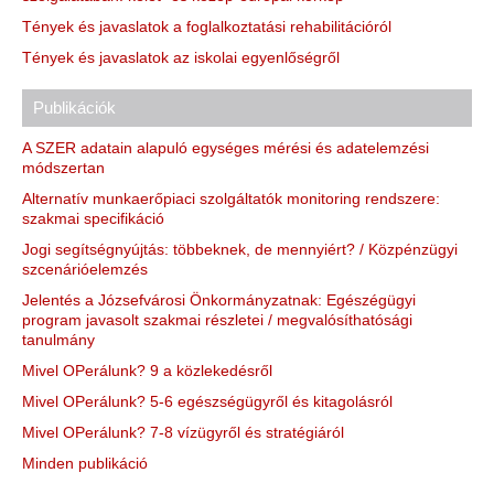
Tények és javaslatok a foglalkoztatási rehabilitációról
Tények és javaslatok az iskolai egyenlőségről
Publikációk
A SZER adatain alapuló egységes mérési és adatelemzési
módszertan
Alternatív munkaerőpiaci szolgáltatók monitoring rendszere:
szakmai specifikáció
Jogi segítségnyújtás: többeknek, de mennyiért? / Közpénzügyi
szcenárióelemzés
Jelentés a Józsefvárosi Önkormányzatnak: Egészégügyi
program javasolt szakmai részletei / megvalósíthatósági
tanulmány
Mivel OPerálunk? 9 a közlekedésről
Mivel OPerálunk? 5-6 egészségügyről és kitagolásról
Mivel OPerálunk? 7-8 vízügyről és stratégiáról
Minden publikáció