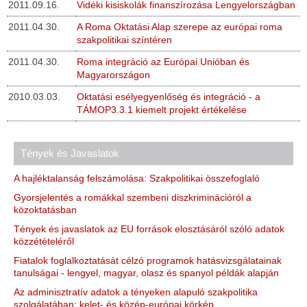
2011.09.16.
Vidéki kisiskolák finanszírozása Lengyelországban
2011.04.30.
A Roma Oktatási Alap szerepe az európai roma
szakpolitikai színtéren
2011.04.30.
Roma integráció az Európai Unióban és
Magyarországon
2010.03.03.
Oktatási esélyegyenlőség és integráció - a
TÁMOP3.3.1 kiemelt projekt értékelése
Tények és Javaslatok
A hajléktalanság felszámolása: Szakpolitikai összefoglaló
Gyorsjelentés a romákkal szembeni diszkriminációról a
közoktatásban
Tények és javaslatok az EU források elosztásáról szóló adatok
közzétételéről
Fiatalok foglalkoztatását célzó programok hatásvizsgálatainak
tanulságai - lengyel, magyar, olasz és spanyol példák alapján
Az adminisztratív adatok a tényeken alapuló szakpolitika
szolgálatában: kelet- és közép-európai körkép