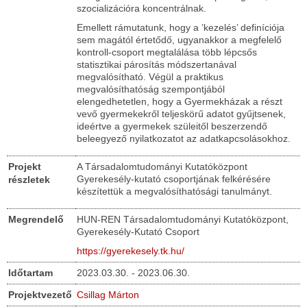
szocializációra koncentrálnak.
Emellett rámutatunk, hogy a ’kezelés’ definíciója
sem magától értetődő, ugyanakkor a megfelelő
kontroll-csoport megtalálása több lépcsős
statisztikai párosítás módszertanával
megvalósítható. Végül a praktikus
megvalósíthatóság szempontjából
elengedhetetlen, hogy a Gyermekházak a részt
vevő gyermekekről teljeskörű adatot gyűjtsenek,
ideértve a gyermekek szüleitől beszerzendő
beleegyező nyilatkozatot az adatkapcsolásokhoz.
Projekt
A Társadalomtudományi Kutatóközpont
Gyerekesély-kutató csoportjának felkérésére
részletek
készítettük a megvalósíthatósági tanulmányt.
Megrendelő
HUN-REN Társadalomtudományi Kutatóközpont,
Gyerekesély-Kutató Csoport
https://gyerekesely.tk.hu/
Időtartam
2023.03.30. - 2023.06.30.
Projektvezető
Csillag Márton