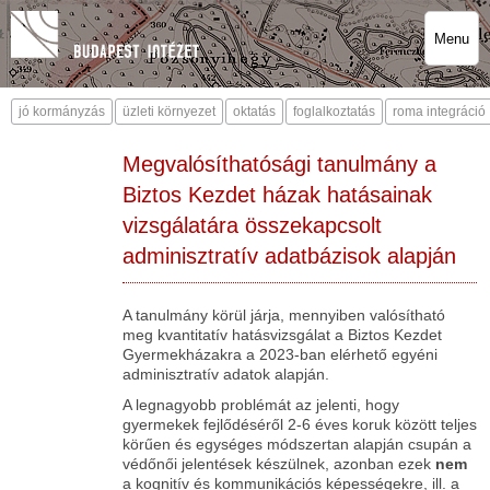
Menu
jó kormányzás
üzleti környezet
oktatás
foglalkoztatás
roma integráció
Megvalósíthatósági tanulmány a
Biztos Kezdet házak hatásainak
vizsgálatára összekapcsolt
adminisztratív adatbázisok alapján
A tanulmány körül járja, mennyiben valósítható
meg kvantitatív hatásvizsgálat a Biztos Kezdet
Gyermekházakra a 2023-ban elérhető egyéni
adminisztratív adatok alapján.
A legnagyobb problémát az jelenti, hogy
gyermekek fejlődéséről 2-6 éves koruk között teljes
körűen és egységes módszertan alapján csupán a
védőnői jelentések készülnek, azonban ezek
nem
a kognitív és kommunikációs képességekre, ill. a