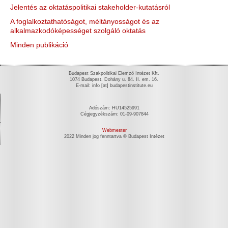
Jelentés az oktatáspolitikai stakeholder-kutatásról
A foglalkoztathatóságot, méltányosságot és az
alkalmazkodóképességet szolgáló oktatás
Minden publikáció
Budapest Szakpolitikai Elemző Intézet Kft.
1074 Budapest, Dohány u. 84. II. em. 16.
E-mail: info [at] budapestinstitute.eu
Adószám: HU14525991
Cégjegyzékszám: 01-09-907844
Webmester
2022 Minden jog fenntartva © Budapest Intézet