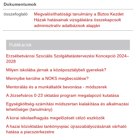
Dokumentumok
összefoglaló
Megvalósíthatósági tanulmány a Biztos Kezdet
Házak hatásainak vizsgálatára összekapcsolt
adminisztratív adatbázisok alapján
Publikációk
Erzsébetvárosi Szociális Szolgáltatástervezési Koncepció 2024–
2028
Milyen iskolába járnak a középosztálybeli gyerekek?
Mennyibe kerülne a NOKS megbecsülése?
Mentorálás és a munkáltatók bevonása - módszerek
A Józsefváros 0-23 oktatási program megalapozó kutatása
Egységköltség-számítási módszertan kialakítása és alkalmazási
lehetőségei (tanulmány)
A korai iskolaelhagyás megelőzését célzó eszközök
A hazai közoktatási tankönyvpiac újraszabályozásának várható
hatása a piacszerkezetre