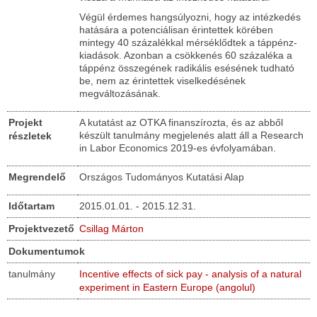
Végül érdemes hangsúlyozni, hogy az intézkedés
hatására a potenciálisan érintettek körében
mintegy 40 százalékkal mérséklődtek a táppénz-
kiadások. Azonban a csökkenés 60 százaléka a
táppénz összegének radikális esésének tudható
be, nem az érintettek viselkedésének
megváltozásának.
Projekt
A kutatást az OTKA finanszírozta, és az abből
készült tanulmány megjelenés alatt áll a Research
részletek
in Labor Economics 2019-es évfolyamában.
Megrendelő
Országos Tudományos Kutatási Alap
Időtartam
2015.01.01. - 2015.12.31.
Projektvezető
Csillag Márton
Dokumentumok
tanulmány
Incentive effects of sick pay - analysis of a natural
experiment in Eastern Europe (angolul)