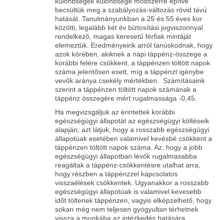
különbségek különbsége módszerre építve
becsültük meg a szabályozás-változás rövid távú
hatását. Tanulmányunkban a 25 és 55 éves kor
közötti, legalább két év biztosítási jogviszonnyal
rendelkező, magas keresetű férfiak mintáját
elemeztük. Eredményeink arról tanúskodnak, hogy
azok körében, akiknek a napi táppénz-összege a
korábbi felére csökkent, a táppénzen töltött napok
száma jelentősen esett, míg a táppénzt igénybe
vevők aránya csekély mértékben. Számításaink
szerint a táppénzen töltött napok számának a
táppénz összegére mért rugalmassága -0,45.
Ha megvizsgáljuk az érintettek korábbi
egészségügyi állapotát az egészségügyi költéseik
alapján, azt látjuk, hogy a rosszabb egészségügyi
állapotúak esetében valamivel kevésbé csökkent a
táppénzen töltött napok száma. Az, hogy a jobb
egészségügyi állapotban lévők rugalmasabba
reagáltak a táppénz-csökkentésre utalhat arra,
hogy részben a táppénzzel kapcsolatos
visszaélések csökkentek. Ugyanakkor a rosszabb
egészségügyi állapotúak is valamivel kevesebb
időt töltenek táppénzen, vagyis elképzelhető, hogy
sokan még nem teljesen gyógyultan térhetnek
vissza a munkába az intézkedés hatására.