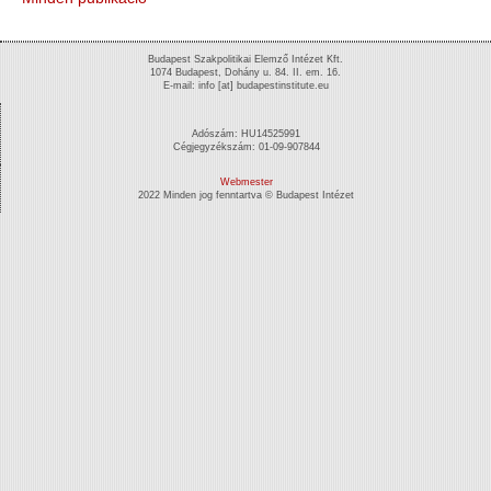
Budapest Szakpolitikai Elemző Intézet Kft.
1074 Budapest, Dohány u. 84. II. em. 16.
E-mail: info [at] budapestinstitute.eu
Adószám: HU14525991
Cégjegyzékszám: 01-09-907844
Webmester
2022 Minden jog fenntartva © Budapest Intézet