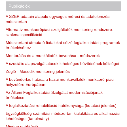
Publikációk
A SZER adatain alapuló egységes mérési és adatelemzési
módszertan
Alternatív munkaerőpiaci szolgáltatók monitoring rendszere:
szakmai specifikáció
Módszertani útmutató fiatalokat célzó foglalkoztatási programok
értékeléséhez
Mentorálás és a munkáltatók bevonása - módszerek
A szociális alapszolgáltatások lehetséges bővítésének költségei
Zugló - Második monitoring jelentés
A bevándorlás hatása a hazai munkavállalók munkaerő-piaci
helyzetére Európában
Az Állami Foglalkoztatási Szolgálat modernizációjának
értékelése
A foglalkoztatási rehabilitáció hatékonysága (kutatási jelentés)
Egységköltség-számítási módszertan kialakítása és alkalmazási
lehetőségei (tanulmány)
Minden publikáció