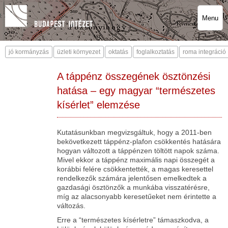
Menu
jó kormányzás
üzleti környezet
oktatás
foglalkoztatás
roma integráció
A táppénz összegének ösztönzési
hatása – egy magyar “természetes
kísérlet” elemzése
Kutatásunkban megvizsgáltuk, hogy a 2011-ben
bekövetkezett táppénz-plafon csökkentés hatására
hogyan változott a táppénzen töltött napok száma.
Mivel ekkor a táppénz maximális napi összegét a
korábbi felére csökkentették, a magas keresettel
rendelkezők számára jelentősen emelkedtek a
gazdasági ösztönzők a munkába visszatérésre,
míg az alacsonyabb keresetűeket nem érintette a
változás.
Erre a “természetes kísérletre” támaszkodva, a