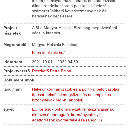
felmérjük, milyen hazai adatok és adatbázisok
állnak rendelkezésre a politikai kivételezés
számszerűsíthető következményeinek és
hatásainak becslésére.
Projekt
A BI a Magyar Helsinki Bizottság megbízásából
végzi a kutatást.
részletek
Megrendelő
Magyar Helsinki Bizottság
https://helsinki.hu/
Időtartam
2021.10.01. - 2022.04.30.
Projektvezető
Reszkető Petra Edina
Dokumentumok
tanulmány
Helyi önkormányzatok és a politikai befolyásolás
típusai - elméleti megközelítés és empirikus
bizonyítékok Mo.-n (angolul)
egyéb
EU források önkormányzati felhasználásának
elemzését támogató, kormányzati nyílt
adatforrások gyorsértékelése (angolul)