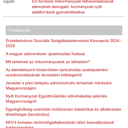
egyéb
EU források önkormányzati felhasználásának
elemzését támogató, kormányzati nyílt
adatforrások gyorsértékelése
Publikációk
Erzsébetvárosi Szociális Szolgáltatástervezési Koncepció 2024–
2028
A magyar adórendszer újraelosztási hatásai
Mit tehetnek az önkormányzatok az idősekért?
Az életvitelszerű közterületen tartózkodás szabálysértési
szankcionálásának társadalmi költségeiről
Javaslat a piaci belépés adminisztratív terheinek mérésére
Magyarországon
Nyílt Kormányzati Együttműködés előrehaladási jelentés
Magyarországról
Egységköltség-számítási módszertan kialakítása és alkalmazási
lehetőségei (tanulmány)
KKV-k komplex technológiafejlesztését célzó beavatkozások
hatásvizsgálata