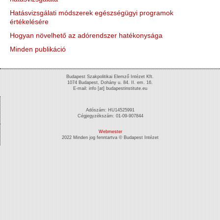
Hatásvizsgálati módszerek egészségügyi programok
értékelésére
Hogyan növelhető az adórendszer hatékonysága
Minden publikáció
Budapest Szakpolitikai Elemző Intézet Kft.
1074 Budapest, Dohány u. 84. II. em. 16.
E-mail: info [at] budapestinstitute.eu
Adószám: HU14525991
Cégjegyzékszám: 01-09-907844
Webmester
2022 Minden jog fenntartva © Budapest Intézet