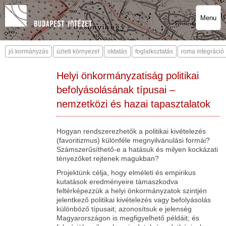
Menu
jó kormányzás
üzleti környezet
oktatás
foglalkoztatás
roma integráció
Helyi önkormányzatiság politikai
befolyásolásának típusai –
nemzetközi és hazai tapasztalatok
Hogyan rendszerezhetők a politikai kivételezés
(favoritizmus) különféle megnyilvánulási formái?
Számszerűsíthető-e a hatásuk és milyen kockázati
tényezőket rejtenek magukban?
Projektünk célja, hogy elméleti és empirikus
kutatások eredményeire támaszkodva
feltérképezzük a helyi önkormányzatok szintjén
jelentkező politikai kivételezés vagy befolyásolás
különböző típusait; azonosítsuk e jelenség
Magyarországon is megfigyelhető példáit; és