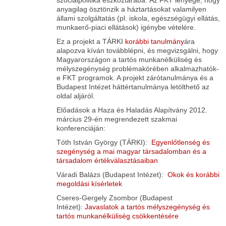
szociálpolitika eszköztárába. Az FKT lényege, hogy
anyagilag ösztönzik a háztartásokat valamilyen
állami szolgáltatás (pl. iskola, egészségügyi ellátás,
munkaerő-piaci ellátások) igénybe vételére.
Ez a projekt a TÁRKI
korábbi tanulmány
ára
alapozva kíván továbblépni, és megvizsgálni, hogy
Magyarországon a tartós munkanélküliség és
mélyszegénység problémakörében alkalmazhatók-
e FKT programok. A projekt zárótanulmánya és a
Budapest Intézet háttértanulmánya letölthető az
oldal aljáról.
Előadások a Haza és Haladás Alapítvány 2012.
március 29-én megrendezett szakmai
konferenciáján:
Tóth István György (TÁRKI):
Egyenlőtlenség és
szegénység a mai magyar társadalomban és a
társadalom értékválasztásaiban
Váradi Balázs (Budapest Intézet):
Okok és korábbi
megoldási kísérletek
Cseres-Gergely Zsombor (Budapest
Intézet):
Javaslatok a tartós mélyszegénység és
tartós munkanélküliség csökkentésére