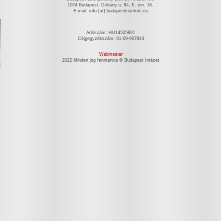
1074 Budapest, Dohány u. 84. II. em. 16.
E-mail: info [at] budapestinstitute.eu
Adószám: HU14525991
Cégjegyzékszám: 01-09-907844
Webmester
2022 Minden jog fenntartva © Budapest Intézet