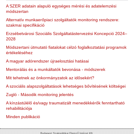
A SZER adatain alapuló egységes mérési és adatelemzési
módszertan
Alternatív munkaerőpiaci szolgáltatók monitoring rendszere:
szakmai specifikáció
Erzsébetvárosi Szociális Szolgáltatástervezési Koncepció 2024–
2028
Módszertani útmutató fiatalokat célzó foglalkoztatási programok
értékeléséhez
A magyar adórendszer újraelosztási hatásai
Mentorálás és a munkáltatók bevonása - módszerek
Mit tehetnek az önkormányzatok az idősekért?
A szociális alapszolgáltatások lehetséges bővítésének költségei
Zugló - Második monitoring jelentés
A kínzástúlélő és/vagy traumatizált menedékkérők fenntartható
rehabilitációja
Minden publikáció
Budapest Szakpolitikai Elemző Intézet Kft.