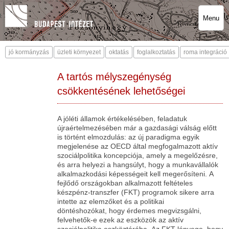
Menu
jó kormányzás
üzleti környezet
oktatás
foglalkoztatás
roma integráció
A tartós mélyszegénység
csökkentésének lehetőségei
A jóléti államok értékelésében, feladatuk
újraértelmezésében már a gazdasági válság előtt
is történt elmozdulás: az új paradigma egyik
megjelenése az OECD által megfogalmazott aktív
szociálpolitika koncepciója, amely a megelőzésre,
és arra helyezi a hangsúlyt, hogy a munkavállalók
alkalmazkodási képességeit kell megerősíteni. A
fejlődő országokban alkalmazott feltételes
készpénz-transzfer (FKT) programok sikere arra
intette az elemzőket és a politikai
döntéshozókat, hogy érdemes megvizsgálni,
felvehetők-e ezek az eszközök az aktív