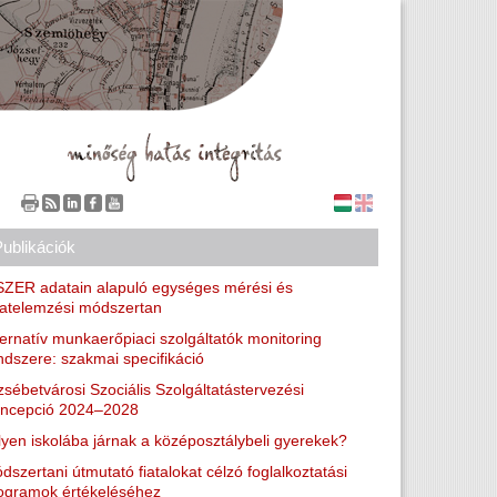
Publikációk
SZER adatain alapuló egységes mérési és
atelemzési módszertan
ternatív munkaerőpiaci szolgáltatók monitoring
ndszere: szakmai specifikáció
zsébetvárosi Szociális Szolgáltatástervezési
ncepció 2024–2028
lyen iskolába járnak a középosztálybeli gyerekek?
dszertani útmutató fiatalokat célzó foglalkoztatási
ogramok értékeléséhez