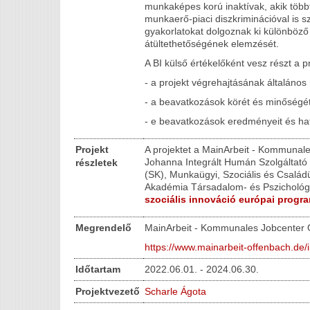
munkaképes korú inaktívak, akik több
munkaerő-piaci diszkriminációval is 
gyakorlatokat dolgoznak ki különböző
átültethetőségének elemzését.
A BI külső értékelőként vesz részt a p
- a projekt végrehajtásának általáno
- a beavatkozások körét és minőségé
- e beavatkozások eredményeit és hat
Projekt
A projektet a MainArbeit - Kommunales
Johanna Integrált Humán Szolgáltató 
részletek
(SK), Munkaügyi, Szociális és Csalá
Akadémia Társadalom- és Pszichológi
szociális innováció európai progra
Megrendelő
MainArbeit - Kommunales Jobcenter 
https://www.mainarbeit-offenbach.de/
Időtartam
2022.06.01. - 2024.06.30.
Projektvezető
Scharle Ágota