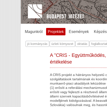
Magunkról
Projektek
Események
Képzés
jó kormányzás
üzleti környezet
oktatás
foglalkozta
A "CRIS - Együttműködés, e
értékelése
A CRIS projekt a hátrányos helyzetű 
szolgáltatások tartalmának és koordiná
munkaerő-piaci akadályok leküzdése é
(1) erősíti a referálási mechanizmus
erősíti vagy fejleszti a résztvevő álla
állami szervek kapacitásbővítésével 
modelljének kidolgozásával. A beav
Szlovákia) valósulnak meg, és hasonl