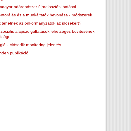
magyar adórendszer újraelosztási hatásai
ntorálás és a munkáltatók bevonása - módszerek
t tehetnek az önkormányzatok az idősekért?
szociális alapszolgáltatások lehetséges bővítésének
ltségei
gló - Második monitoring jelentés
nden publikáció