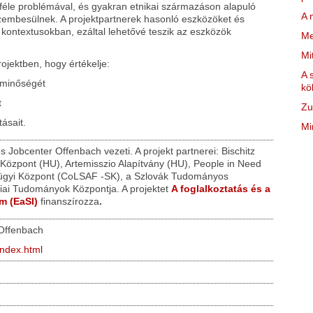
féle problémával, és gyakran etnikai származáson alapuló
A 
szembesülnek. A projektpartnerek hasonló eszközöket és
 kontextusokban, ezáltal lehetővé teszik az eszközök
Me
Mi
rojektben, hogy értékelje:
A 
s minőségét
kö
t
Zu
ásait.
Mi
 Jobcenter Offenbach vezeti. A projekt partnerei: Bischitz
Központ (HU), Artemisszio Alapítvány (HU), People in Need
dügyi Központ (CoLSAF -SK), a Szlovák Tudományos
ai Tudományok Központja. A projektet
A foglalkoztatás és a
m (EaSI)
finanszírozza
.
Offenbach
index.html