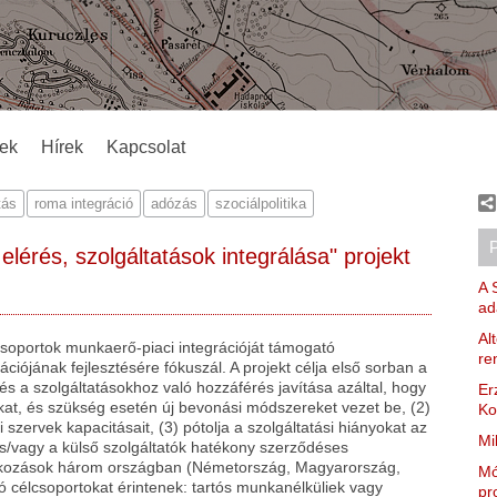
ek
Hírek
Kapcsolat
tás
roma integráció
adózás
szociálpolitika
lérés, szolgáltatások integrálása" projekt
A 
ad
Al
csoportok munkaerő-piaci integrációját támogató
re
ciójának fejlesztésére fókuszál. A projekt célja első sorban a
s a szolgáltatásokhoz való hozzáférés javítása azáltal, hogy
Er
okat, és szükség esetén új bevonási módszereket vezet be, (2)
Ko
mi szervek kapacitásait, (3) pótolja a szolgáltatási hiányokat az
Mi
és/vagy a külső szolgáltatók hatékony szerződéses
atkozások három országban (Németország, Magyarország,
Mó
ó célcsoportokat érintenek: tartós munkanélküliek vagy
pr