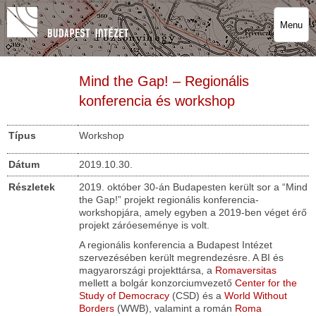
Menu
Mind the Gap! – Regionális
konferencia és workshop
Típus
Workshop
Dátum
2019.10.30.
Részletek
2019. október 30-án Budapesten került sor a “Mind
the Gap!” projekt regionális konferencia-
workshopjára, amely egyben a 2019-ben véget érő
projekt záróeseménye is volt.
A regionális konferencia a Budapest Intézet
szervezésében került megrendezésre. A BI és
magyarországi projekttársa, a
Romaversitas
mellett a bolgár konzorciumvezető
Center for the
Study of Democracy
(CSD) és a
World Without
Borders
(WWB), valamint a román
Roma