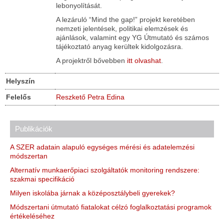
lebonyolítását.
A lezáruló “Mind the gap!” projekt keretében
nemzeti jelentések, politikai elemzések és
ajánlások, valamint egy YG Útmutató és számos
tájékoztató anyag kerültek kidolgozásra.
A projektről bővebben
itt olvashat
.
Helyszín
Felelős
Reszkető Petra Edina
Publikációk
A SZER adatain alapuló egységes mérési és adatelemzési
módszertan
Alternatív munkaerőpiaci szolgáltatók monitoring rendszere:
szakmai specifikáció
Milyen iskolába járnak a középosztálybeli gyerekek?
Módszertani útmutató fiatalokat célzó foglalkoztatási programok
értékeléséhez