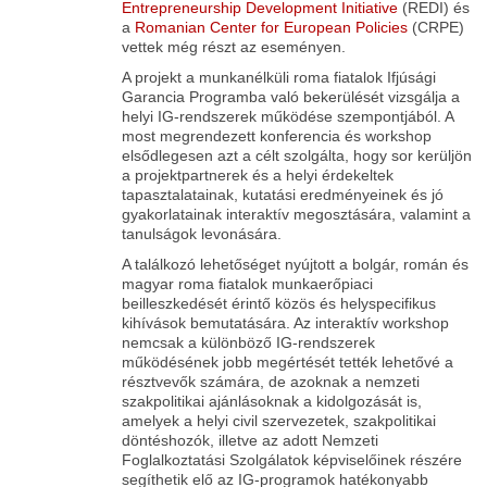
Entrepreneurship Development Initiative
(REDI) és
a
Romanian Center for European Policies
(CRPE)
vettek még részt az eseményen.
A projekt a munkanélküli roma fiatalok Ifjúsági
Garancia Programba való bekerülését vizsgálja a
helyi IG-rendszerek működése szempontjából. A
most megrendezett konferencia és workshop
elsődlegesen azt a célt szolgálta, hogy sor kerüljön
a projektpartnerek és a helyi érdekeltek
tapasztalatainak, kutatási eredményeinek és jó
gyakorlatainak interaktív megosztására, valamint a
tanulságok levonására.
A találkozó lehetőséget nyújtott a bolgár, román és
magyar roma fiatalok munkaerőpiaci
beilleszkedését érintő közös és helyspecifikus
kihívások bemutatására. Az interaktív workshop
nemcsak a különböző IG-rendszerek
működésének jobb megértését tették lehetővé a
résztvevők számára, de azoknak a nemzeti
szakpolitikai ajánlásoknak a kidolgozását is,
amelyek a helyi civil szervezetek, szakpolitikai
döntéshozók, illetve az adott Nemzeti
Foglalkoztatási Szolgálatok képviselőinek részére
segíthetik elő az IG-programok hatékonyabb