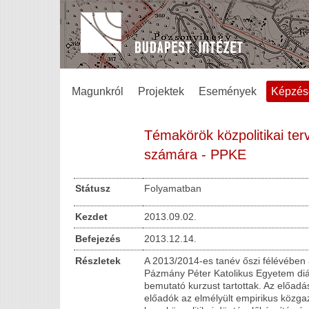
Magunkról
Projektek
Események
Képzés
Témakörök közpolitikai te
számára - PPKE
Státusz
Folyamatban
Kezdet
2013.09.02.
Befejezés
2013.12.14.
Részletek
A 2013/2014-es tanév őszi félévében 
Pázmány Péter Katolikus Egyetem diák
bemutató kurzust tartottak. Az előadá
előadók az elmélyült empirikus közga