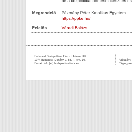
be a közpolitikai döntéselőkészítés é
Megrendelő
Pázmány Péter Katolikus Egyetem
https://ppke.hu/
Felelős
Váradi Balázs
Budapest Szakpolitikai Elemző Intézet Kft.
1074 Budapest, Dohány u. 84. II. em. 16.
Adószám:
E-mail: info [at] budapestinstitute.eu
Cégjegyzé