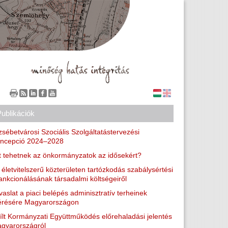
Publikációk
zsébetvárosi Szociális Szolgáltatástervezési
ncepció 2024–2028
t tehetnek az önkormányzatok az idősekért?
 életvitelszerű közterületen tartózkodás szabálysértési
ankcionálásának társadalmi költségeiről
vaslat a piaci belépés adminisztratív terheinek
résére Magyarországon
ílt Kormányzati Együttműködés előrehaladási jelentés
gyarországról