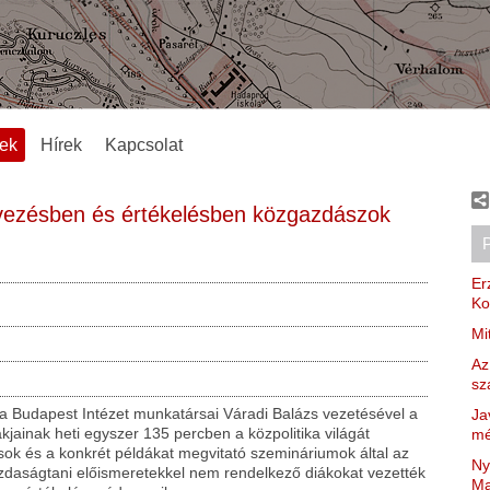
ek
Hírek
Kapcsolat
rvezésben és értékelésben közgazdászok
Er
Ko
Mi
Az
sz
a Budapest Intézet munkatársai Váradi Balázs vezetésével a
Ja
jainak heti egyszer 135 percben a közpolitika világát
mé
sok és a konkrét példákat megvitató szemináriumok által az
Ny
zdaságtani előismeretekkel nem rendelkező diákokat vezették
Ma