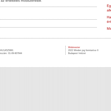
s az értékelés módszereibe.
Eg
al
Ha
ér
Mi
Webmester
 HU14525991
2022 Minden jog fenntartva ©
kszám: 01-09-907844
Budapest Intézet