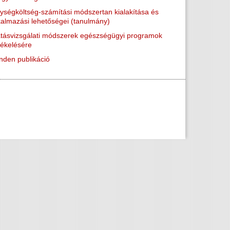
ységköltség-számítási módszertan kialakítása és
kalmazási lehetőségei (tanulmány)
tásvizsgálati módszerek egészségügyi programok
tékelésére
nden publikáció