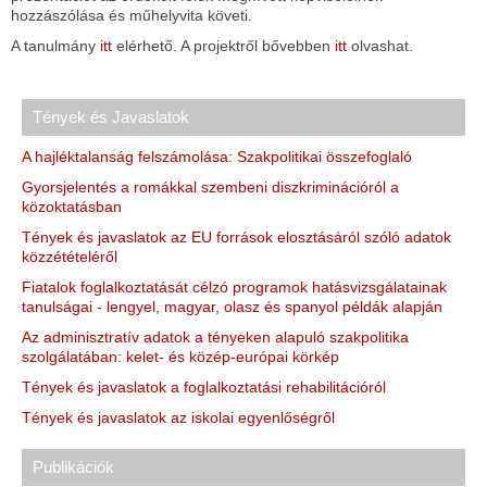
hozzászólása és műhelyvita követi.
A tanulmány
itt
elérhető. A projektről bővebben
itt
olvashat.
Tények és Javaslatok
A hajléktalanság felszámolása: Szakpolitikai összefoglaló
Gyorsjelentés a romákkal szembeni diszkriminációról a
közoktatásban
Tények és javaslatok az EU források elosztásáról szóló adatok
közzétételéről
Fiatalok foglalkoztatását célzó programok hatásvizsgálatainak
tanulságai - lengyel, magyar, olasz és spanyol példák alapján
Az adminisztratív adatok a tényeken alapuló szakpolitika
szolgálatában: kelet- és közép-európai körkép
Tények és javaslatok a foglalkoztatási rehabilitációról
Tények és javaslatok az iskolai egyenlőségről
Publikációk