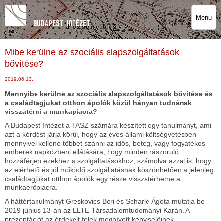
Menu
Mibe kerülne az szociális alapszolgáltatások
bővítése?
2019.06.13.
Mennyibe kerülne az szociális alapszolgáltatások bővítése és
a családtagjukat otthon ápolók közül hányan tudnának
visszatérni a munkapiacra?
A Budapest Intézet a TASZ számára készített egy tanulmányt, ami
azt a kérdést járja körül, hogy az éves állami költségvetésben
mennyivel kellene többet szánni az idős, beteg, vagy fogyatékos
emberek napközbeni ellátására, hogy minden rászoruló
hozzáférjen ezekhez a szolgáltatásokhoz, számolva azzal is, hogy
az elérhető és jól működő szolgáltatásnak köszönhetően a jelenleg
családtagjukat otthon ápolók egy része visszatérhetne a
munkaerőpiacra.
A háttértanulmányt Greskovics Bori és Scharle Ágota mutatja be
2019 június 13-án az ELTE Társadalomtudományi Karán. A
prezentációt az érdekelt felek meghívott képviselőinek