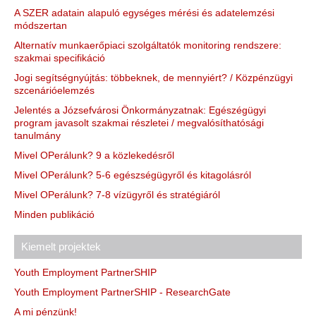
A SZER adatain alapuló egységes mérési és adatelemzési
módszertan
Alternatív munkaerőpiaci szolgáltatók monitoring rendszere:
szakmai specifikáció
Jogi segítségnyújtás: többeknek, de mennyiért? / Közpénzügyi
szcenárióelemzés
Jelentés a Józsefvárosi Önkormányzatnak: Egészégügyi
program javasolt szakmai részletei / megvalósíthatósági
tanulmány
Mivel OPerálunk? 9 a közlekedésről
Mivel OPerálunk? 5-6 egészségügyről és kitagolásról
Mivel OPerálunk? 7-8 vízügyről és stratégiáról
Minden publikáció
Kiemelt projektek
Youth Employment PartnerSHIP
Youth Employment PartnerSHIP - ResearchGate
A mi pénzünk!