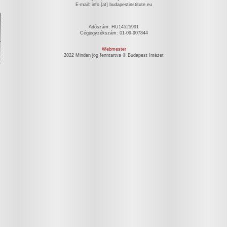
E-mail: info [at] budapestinstitute.eu
Adószám: HU14525991
Cégjegyzékszám: 01-09-907844
Webmester
2022 Minden jog fenntartva © Budapest Intézet