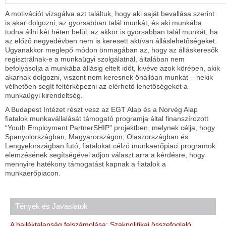
A motivációt vizsgálva azt találtuk, hogy aki saját bevallása szerint
is akar dolgozni, az gyorsabban talál munkát, és aki munkába
tudna állni két héten belül, az akkor is gyorsabban talál munkát, ha
az előző negyedévben nem is keresett aktívan álláslehetőségeket.
Ugyanakkor meglepő módon önmagában az, hogy az álláskeresők
regisztrálnak-e a munkaügyi szolgálatnál, általában nem
befolyásolja a munkába állásig eltelt időt, kivéve azok körében, akik
akarnak dolgozni, viszont nem keresnek önállóan munkát – nekik
vélhetően segít feltérképezni az elérhető lehetőségeket a
munkaügyi kirendeltség.
A Budapest Intézet részt vesz az EGT Alap és a Norvég Alap
fiatalok munkavállalását támogató programja által finanszírozott
“Youth Employment PartnerSHIP” projektben, melynek célja, hogy
Spanyolországban, Magyarországon, Olaszországban és
Lengyelországban futó, fiatalokat célzó munkaerőpiaci programok
elemzésének segítségével adjon választ arra a kérdésre, hogy
mennyire hatékony támogatást kapnak a fiatalok a
munkaerőpiacon.
Tények és Javaslatok
A hajléktalanság felszámolása: Szakpolitikai összefoglaló