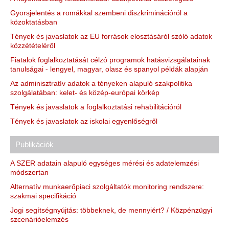
Gyorsjelentés a romákkal szembeni diszkriminációról a
közoktatásban
Tények és javaslatok az EU források elosztásáról szóló adatok
közzétételéről
Fiatalok foglalkoztatását célzó programok hatásvizsgálatainak
tanulságai - lengyel, magyar, olasz és spanyol példák alapján
Az adminisztratív adatok a tényeken alapuló szakpolitika
szolgálatában: kelet- és közép-európai körkép
Tények és javaslatok a foglalkoztatási rehabilitációról
Tények és javaslatok az iskolai egyenlőségről
Publikációk
A SZER adatain alapuló egységes mérési és adatelemzési
módszertan
Alternatív munkaerőpiaci szolgáltatók monitoring rendszere:
szakmai specifikáció
Jogi segítségnyújtás: többeknek, de mennyiért? / Közpénzügyi
szcenárióelemzés