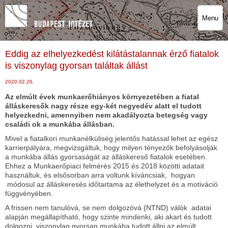
Menu
Eddig az elhelyezkedést kilátástalannak érző fiatalok
is viszonylag gyorsan találtak állást
2020.02.26.
Az elmúlt évek munkaerőhiányos környezetében a fiatal
álláskeresők nagy része egy-két negyedév alatt el tudott
helyezkedni, amennyiben nem akadályozta betegség vagy
családi ok a munkába állásban.
Mivel a fiatalkori munkanélküliség jelentős hatással lehet az egész
karrierpályára, megvizsgáltuk, hogy milyen tényezők befolyásolják
a munkába állás gyorsaságát az álláskereső fiatalok esetében.
Ehhez a Munkaerőpiaci felmérés 2015 és 2018 közötti adatait
használtuk, és elsősorban arra voltunk kíváncsiak, hogyan
módosul az álláskeresés időtartama az élethelyzet és a motiváció
függvényében.
A frissen nem tanulóvá, se nem dolgozóvá (NTND) válók adatai
alapján megállapítható, hogy szinte mindenki, aki akart és tudott
dolgozni, viszonylag gyorsan munkába tudott állni az elmúlt