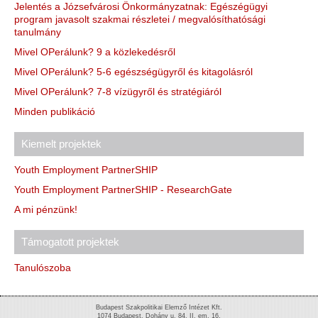
Jelentés a Józsefvárosi Önkormányzatnak: Egészégügyi
program javasolt szakmai részletei / megvalósíthatósági
tanulmány
Mivel OPerálunk? 9 a közlekedésről
Mivel OPerálunk? 5-6 egészségügyről és kitagolásról
Mivel OPerálunk? 7-8 vízügyről és stratégiáról
Minden publikáció
Kiemelt projektek
Youth Employment PartnerSHIP
Youth Employment PartnerSHIP - ResearchGate
A mi pénzünk!
Támogatott projektek
Tanulószoba
Budapest Szakpolitikai Elemző Intézet Kft.
1074 Budapest, Dohány u. 84. II. em. 16.