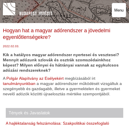
Menu
Hogyan hat a magyar adórendszer a jövedelmi
egyenlőtlenségekre?
2022.02.03.
Kik a hatályos magyar adórendszer nyertesei és vesztesei?
Mennyit adózunk szlovák és osztrák szomszédainkhoz
képest? Milyen előnyei és hátrányai vannak az egykulcsos
adózási rendszereknek?
A
Polgár Alapítvány az Esélyekért
megbízásából írt
tanulmányunkban
a magyar adórendszer működését vizsgáltuk a
szegényebb és gazdagabb, illetve a gyermektelen és gyermeket
nevelő adózók közötti újraelosztás mértéke szempontjából.
Tények és Javaslatok
A hajléktalanság felszámolása: Szakpolitikai összefoglaló