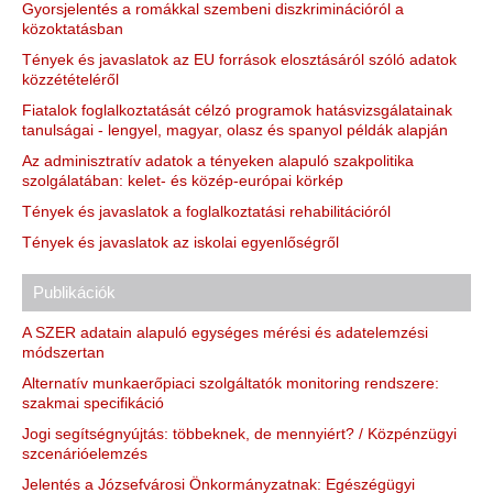
Gyorsjelentés a romákkal szembeni diszkriminációról a
közoktatásban
Tények és javaslatok az EU források elosztásáról szóló adatok
közzétételéről
Fiatalok foglalkoztatását célzó programok hatásvizsgálatainak
tanulságai - lengyel, magyar, olasz és spanyol példák alapján
Az adminisztratív adatok a tényeken alapuló szakpolitika
szolgálatában: kelet- és közép-európai körkép
Tények és javaslatok a foglalkoztatási rehabilitációról
Tények és javaslatok az iskolai egyenlőségről
Publikációk
A SZER adatain alapuló egységes mérési és adatelemzési
módszertan
Alternatív munkaerőpiaci szolgáltatók monitoring rendszere:
szakmai specifikáció
Jogi segítségnyújtás: többeknek, de mennyiért? / Közpénzügyi
szcenárióelemzés
Jelentés a Józsefvárosi Önkormányzatnak: Egészégügyi