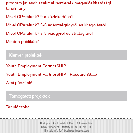
program javasolt szakmai részletei / megvalósíthatósági
tanulmány
Mivel OPerálunk? 9 a közlekedésről
Mivel OPerálunk? 5-6 egészségügyről és kitagolásról
Mivel OPerálunk? 7-8 vízügyről és stratégiáról
Minden publikáció
Kiemelt projektek
Youth Employment PartnerSHIP
Youth Employment PartnerSHIP - ResearchGate
A mi pénzünk!
Támogatott projektek
Tanulószoba
Budapest Szakpolitikai Elemző Intézet Kft.
1074 Budapest, Dohány u. 84. II. em. 16.
E-mail: info [at] budapestinstitute.eu